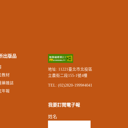
所出版品
書
地址:
11221
臺北市北投區
位教材
立農街二段155-1號4樓
醫藥雜誌
TEL: (02)2820-1999#4041
究年報
我要訂閱電子報
姓名